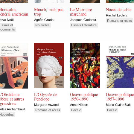
Montcalm,
Mourir, mais pas
Le Murmure
Noces de sable
énéral américain
trop
marchand
Rachel Leclerc
ave Noël
Agnès Gruda
Jacques Godbout
Romans et récits
Essais et
Nouvelles
Essais Littérature
Documents
L'Obsédante
L'Odyssée de
Oeuvre poétique
Oeuvre poétique
bèse et autres
Pénélope
1950-1990
1957-1996
gressions
Margaret Atwood
Anne Hébert
Marie-Claire Blais
illes Archambault
Romans et récits
Poésie
Poésie
Nouvelles