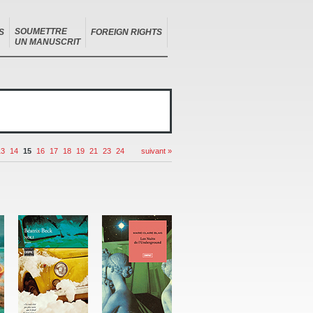
SOUMETTRE
S
FOREIGN RIGHTS
UN MANUSCRIT
13
14
15
16
17
18
19
21
23
24
suivant »