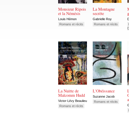
Monsieur Ripois
La Montagne
et la Némésis
secrète
g
Louis Hémon
Gabrielle Roy
D
Romans et récits
Romans et récits
La Nuitte de
L'Obéissance
Malcomm Hudd
O
Suzanne Jacob
a
Victor-Lévy Beaulieu
Romans et récits
G
Romans et récits