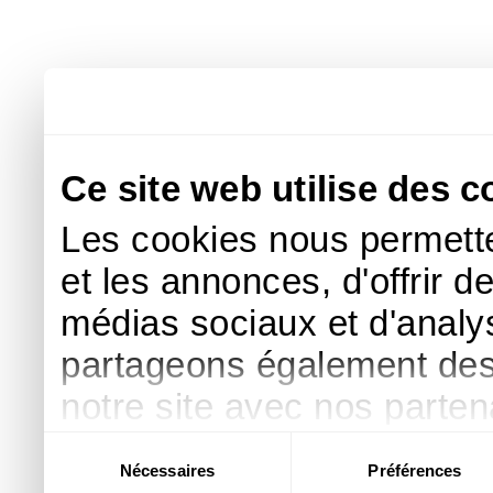
Ce site web utilise des c
Les cookies nous permette
et les annonces, d'offrir d
médias sociaux et d'analys
partageons également des i
notre site avec nos parte
publicité et d'analyse, qu
Sélection
Nécessaires
Préférences
du
d'autres informations que 