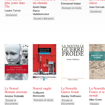
plus jouer dans
mi-chemin
classe
Emmanuel Kattan
l'île
André Major
Jean Gervais
Romans et récits
Louise Turcot
Pierre
Jeunesse
Vadeboncoeur
Jeunesse
Essais Littérature
Le Nouvel
Nouvel onglet
La Nouvelle
La Nouvelle
Homme nouveau
Guerre froide
France et le
Guillaume
monde
Morissette
Antoine Robitaille
Stanley Hoffmann
Allan Greer
Romans et récits
Essais et
Essais et
Documents
Documents
Histoire