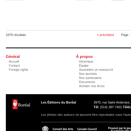
2476 résultats
« précédent
Page
Général
À propos
Accueil
Historique
Contact
Équipe
Foreign rights
Soumettre un manuscrit
Nos lauréats
Nos partenaires
Documents
Acheter nos livres
Les Éditions du Boréal
3970, rue Saint-Ambroise
Tél
: (514) 287-7401
Téléc
Les photos des auteurs ne peuvent être reproduites sans l'autor